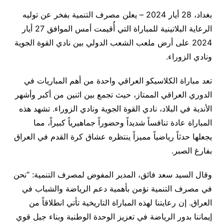
بغداد، 28 أيار 2024 – يعلن مصرف التنمية بفخر عن توليه
الرعاية البلاتينية للمباراة التي أُقيمت أمس الموافق 27 أيار
2024 على أرض ملعب الشعب الدولي بين نادي القوة الجوية
ونادي الزوراء.
تعد مباراة الكلاسيكو العراقي واحدة من أهم المباريات في
الدوري العراقي الممتاز، حيث تجمع بين اثنين من أكبر وأشهر
الأندية في البلاد، نادي القوة الجوية ونادي الزوراء. تشهد هذه
المباراة عادة تنافساً شديداً وحضوراً جماهيرياً كبيراً، مما
يجعلها حدثاً رياضياً مميزاً ينتظره عشاق كرة القدم في العراق
بفارغ الصبر.
وقال السيد سعد فائق، المدير المفوض لمصرف التنمية: “نحن
في مصرف التنمية نؤمن بأهمية دعم الرياضة والشباب في
العراق. إن رعايتنا لهذه المباراة التاريخية تأتي انطلاقاً من
إيماننا بدور الرياضة في تعزيز الوحدة الوطنية وبناء جيل قوي