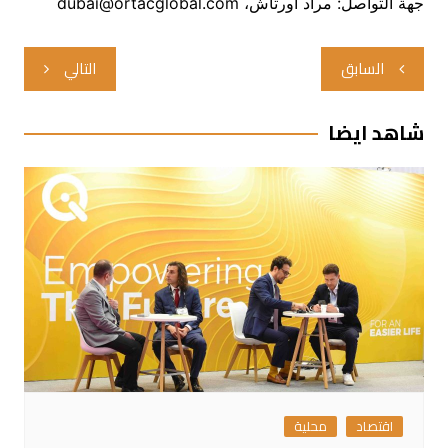
جهة التواصل: مراد أورتاش، dubai@ortacglobal.com
تصفّح
السابق
التالي
المقالات
شاهد ايضا
اقتصاد
محلية