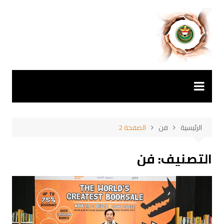
لتجاوز
لى
لمحتوى
الرئيسية
فن
الصفحة 2
التصنيف:
فن