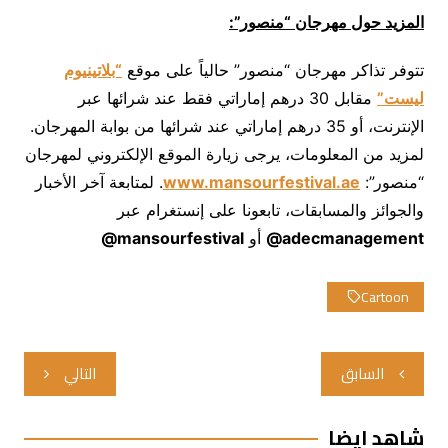
المزيد حول
مهرجان “منصور”:
تتوفر تذاكر مهرجان “منصور” حالياً على موقع
“بلاتينيوم
ليست”
مقابل 30 درهم إماراتي فقط عند شرائها عبر
الإنترنت، أو 35 درهم إماراتي عند شرائها من بوابة المهرجان.
لمزيد من المعلومات، يرجى زيارة الموقع الإلكتروني لمهرجان
“منصور”:
www.mansourfestival.ae
. لمتابعة آخر الأخبار
والجوائز والمسابقات، تابعونا على إنستغرام عبر
adecmanagement
@
أو
mansourfestival
@
Cartoon
تصفّح
السابق
التالي
المقالات
شاهد ايضا