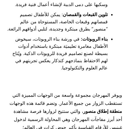
وسكبها على دمى الدببة لإنشاء أعمال فنية فريدة.
تلوين القبعات والقمصان
: يمكن للأطفال تصميم
قمصانهم وقبعات الخاصة، المستوحاة من عالم
“منصور” بطرق مبتكرة وجديدة، لتلبي أذواقهم الرائعة.
بناء الروبوتات:
في ورشة بناء الروبوتات، سيخوض
الأطفال مغامرة تعليميَة مبتكرة باستخدام أدوات
بسيطة لصنع تصاميم فريدة للروبوتات الذكية. ويُتاح
لهم الاحتفاظ بنماذجهم كتذكار يعكس تجربتهم في
عالم العلوم والتكنولوجيا.
ويوفر المهرجان مجموعة واسعة من الوجهات المميزة التي
تستقطب الزوار من جميع الأعمار. وتضم قائمة هذه الوجهات
منطقة إطلاق منصور
، والتي ستتيح لزوارها فرصة مشاهدة
أحد أبرز مفاجآت المهرجان وهي المحاولة الرسمية لدخول
غينيس للأرقام القياسية بأكبر حوض كرات في العالم؛