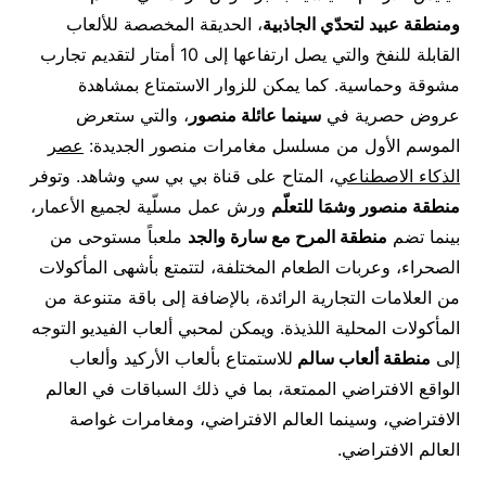
ومنطقة عبيد لتحدّي الجاذبية
، الحديقة المخصصة للألعاب
القابلة للنفخ والتي يصل ارتفاعها إلى 10 أمتار لتقديم تجارب
مشوقة وحماسية. كما يمكن للزوار الاستمتاع بمشاهدة
عروض حصرية في
سينما عائلة منصور
، والتي ستعرض
الموسم الأول من مسلسل مغامرات منصور الجديدة:
عصر
الذكاء الاصطناعي
، المتاح على قناة بي بي سي وشاهد. وتوفر
منطقة منصور وشمَا للتعلّم
ورش عمل مسلّية لجميع الأعمار،
بينما تضم
منطقة المرح مع سارة والجد
ملعباً مستوحى من
الصحراء، وعربات الطعام المختلفة، لتتمتع بأشهى المأكولات
من العلامات التجارية الرائدة، بالإضافة إلى باقة متنوعة من
المأكولات المحلية اللذيذة. ويمكن لمحبي ألعاب الفيديو التوجه
إلى
منطقة ألعاب سالم
للاستمتاع بألعاب الأركيد وألعاب
الواقع الافتراضي الممتعة، بما في ذلك السباقات في العالم
الافتراضي، وسينما العالم الافتراضي، ومغامرات غواصة
العالم الافتراضي.