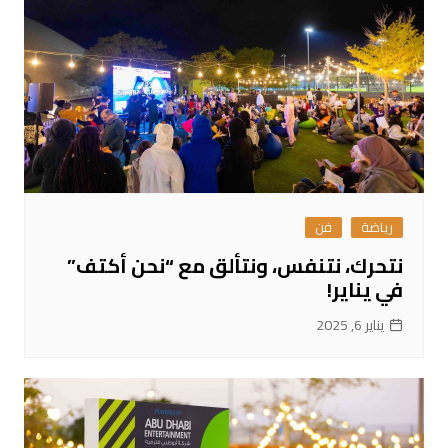
رياضة
فن
نتحرك، نتنفس، ونتألق مع “نحن أكتف”
في يناير!
يناير 6, 2025