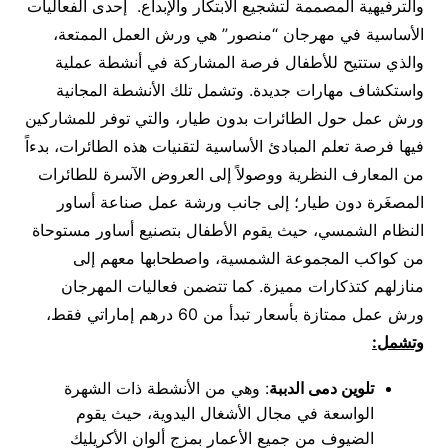
والترفيهية المصممة لتشجيع الابتكار والإبداع. إحدى الفعاليات
الأساسية في مهرجان “منصور” هي ورش العمل الممتعة،
والذي ستتيح للأطفال فرصة المشاركة في أنشطة عملية
واستكشاف مهارات جديدة. وتشمل تلك الأنشطة المجانية
ورش عمل حول الطائرات بدون طيار، والتي توفر للمشاركين
فيها فرصة تعلم المبادئ الأساسية لتقنيات هذه الطائرات، بدءاً
من المعارف النظرية ووصولاً إلى العروض الآسرة للطائرات
المصغَرة دون طيار؛ إلى جانب ورشة عمل صناعة أساور
النظام الشمسي، حيث يقوم الأطفال بتصنيع أساور مستوحاة
من كواكب المجموعة الشمسية، واصطحابها معهم إلى
منازلهم كتذكارات مميزة. كما تتضمن فعاليات المهرجان
ورش عمل ممتازة بأسعار تبدأ من 60 درهم إماراتي فقط،
وتشمل:
تلوين دمى الدببة
: وهي من الأنشطة ذات الشهرة
الواسعة في مجال الأشغال اليدوية، حيث يقوم
الضيوف من جميع الأعمار بمزج ألوان الأكريليك