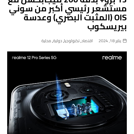
مستشعر رئيسي أكبر من سوني
OIS (المثبت البصري) وعدسة
بيريسكوب
يناير 18, 2024
اقتصاد
,
تكنولوجيا
,
دولية
,
محلية