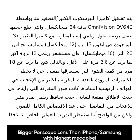
يتم تشغيل كاميرا البيرسكوب التكبير/التصغير هنا بواسطة
OmniVision OV64B بدقة 64 ميجابكسل، والتي يبلغ حجمها
نصف بوصة. تقول ريلمي إنه بالمقارنة مع كاميرا التكبير 3x
الموجودة في ايفون 15 برو (12 ميجابكسل) وسامسونج اس
23 الترا (10 ميجابكسل)، فإن مستشعر ريلمي 12 برو+ أكبر
بما يزيد عن 2.6 مرة على الأقل، وبالتالي يتيح ما يزيد عن 1.8
مرة من كمية الضوء التي يستغرقها بمعنى آخر، لا تحظى
الكاميرات المزودة بالعدسة المقربة بالكثير من الإعجاب في
الهواتف الرئيسية السائدة. كانت صور المقارنة التي رأيناها في
حدث الإطلاق مقنعة للغاية ، حيث تحافظ ريلمي بقدر مثير
للإعجاب من التفاصيل حتى عند الاقتصاص الكامل للصور،
ولكن من الواضح أننا سننتظر التدريب العملي الخاص بنا لاحقا.