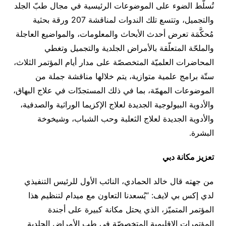
تُسلّط الضوء على الموضوعات الرئيسية في مجال طبّ الجلد
والتجميل، وتتسع تلك الندوات لمناقشة 207 ورقة بحثية
مُحكَّمَة تعرض أحدث الأبحاث والمعلومات، والمواضيع العاجلة
والملحّة المتعلّقة بالأمراض الجلدية والتجميل وتغطي
المحاضرات العلميّة المتخصصّة على مدار أيام المؤتمر الثلاث،
ستّة برامج علمية متوازية، يتم خلالها مناقشة جملة من
الموضوعات المهمّة، بما في ذلك المستجدّات في علاج البهاق،
والأدوية البيولوجية الجديدة لعلاج الإكزيما الوراثية والصدفية،
والأدوية الجديدة لعلاج الثعلبة وحب الشباب، وشيخوخة
البشرة.
تعزيز مكانة دبي
من جهته قال خالد الحمادي، النائب الأول للرئيس التنفيذي
لدي إكس بي لايف: “يُسعدنا التعاون مع ميدام لتنظيم هذا
المؤتمر المتميّز، الذي يحتل مكانة كبيرة على أجندة
المؤتمرات الإقليمية المتخصصّة في طب الأمراض الجلدية