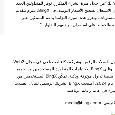
، الرئيس التنفيذي للمنتجات في BingX: “من خلال ميزة الشراء المتكرر، نوفر للمتداولين الجدد
طريقة أسهل للمشاركة في عالم العملات الرقمية دون الانشغال بضجيج الأسعار اليومية. في BingX، نلتزم بتقديم
تويات، وتعزز هذه الميزة التزامنا بدعم المبتدئين عبر
 والحفاظ على استمرارية رحلتهم التداولية.”
تأسست BingX في عام 2018، وهي منصة رائدة لتداول العملات الرقمية وشركة ذكاء اصطناعي في مجال Web3،
تخدم مجتمعًا عالميًا يضم أكثر من 20 مليون مستخدم. وتلبي BingX الاحتياجات المتطورة للمستخدمين من جميع
المستويات، من المبتدئين إلى المحترفين. ملتزمة ببناء منصة تداول موثوقة وذكية، تمكّن BingX المستخدمين من
خلال أدوات مبتكرة مصممة لتعزيز الأداء والثقة. وفي عام 2024، أصبحت BingX الشريك الرسمي لتبادل العملات
يزة في عالم رعاية الرياضة.
media@bin
h