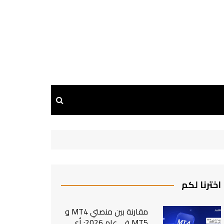
اخترنا لكم
مقارنة بين منصتي MT4 و
MT5 في عام 2026: أي