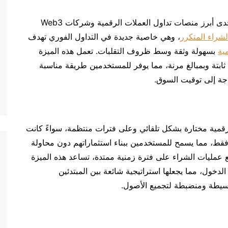
، إحدى أبرز منصات تداول العملات الرقمية وشركات Web3
لشراء المتكرر
، وهي خاصية جديدة في التداول الفوري تهدف
ية
بسهولة وثقة وسط ظروف التقلبات. تعمل هذه الميزة
ابتة وبمبالغ مرنة، مما يوفر للمستخدمين طريقة مناسبة
اجة إلى توقيت السوق.
قمية مختارة بشكل تلقائي وعلى فترات منتظمة، سواءً كانت
 ساعة أو يوم أو أسبوع أو شهر، بدءاً من 1 USDT فقط، مما يسمح للمستخدمين ببناء استثماراتهم دون محاولة
زيع عمليات الشراء على فترة زمنية ممتدة، تساعد هذه الميزة
دخول، مما يجعلها استراتيجية شائعة بين المبتدئين
بسيطة ومنضبطة لتجميع الأصول.